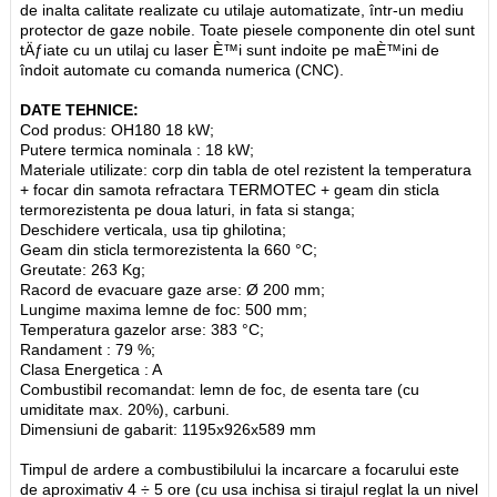
de inalta calitate realizate cu utilaje automatizate, într-un mediu
protector de gaze nobile. Toate piesele componente din otel sunt
tÄƒiate cu un utilaj cu laser È™i sunt indoite pe maÈ™ini de
îndoit automate cu comanda numerica (CNC).
DATE TEHNICE:
Cod produs: OH180 18 kW;
Putere termica nominala : 18 kW;
Materiale utilizate: corp din tabla de otel rezistent la temperatura
+ focar din samota refractara TERMOTEC + geam din sticla
termorezistenta pe doua laturi, in fata si stanga;
Deschidere verticala, usa tip ghilotina;
Geam din sticla termorezistenta la 660 °C;
Greutate: 263 Kg;
Racord de evacuare gaze arse: Ø 200 mm;
Lungime maxima lemne de foc: 500 mm;
Temperatura gazelor arse: 383 °C;
Randament : 79 %;
Clasa Energetica : A
Combustibil recomandat: lemn de foc, de esenta tare (cu
umiditate max. 20%), carbuni.
Dimensiuni de gabarit: 1195x926x589 mm
Timpul de ardere a combustibilului la incarcare a focarului este
de aproximativ 4 ÷ 5 ore (cu usa inchisa si tirajul reglat la un nivel