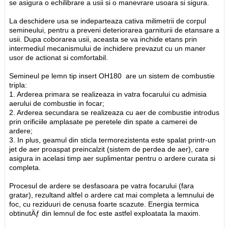
se asigura o echilibrare a usii si o manevrare usoara si sigura.
La deschidere usa se indeparteaza cativa milimetrii de corpul
semineului, pentru a preveni deteriorarea garniturii de etansare a
usii. Dupa coborarea usii, aceasta se va inchide etans prin
intermediul mecanismului de inchidere prevazut cu un maner
usor de actionat si comfortabil.
Semineul pe lemn tip insert OH180 are un sistem de combustie
tripla:
1. Arderea primara se realizeaza in vatra focarului cu admisia
aerului de combustie in focar;
2. Arderea secundara se realizeaza cu aer de combustie introdus
prin orificiile amplasate pe peretele din spate a camerei de
ardere;
3. In plus, geamul din sticla termorezistenta este spalat printr-un
jet de aer proaspat preincalzit (sistem de perdea de aer), care
asigura in acelasi timp aer suplimentar pentru o ardere curata si
completa.
Procesul de ardere se desfasoara pe vatra focarului (fara
gratar), rezultand altfel o ardere cat mai completa a lemnului de
foc, cu reziduuri de cenusa foarte scazute. Energia termica
obtinutÄƒ din lemnul de foc este astfel exploatata la maxim.