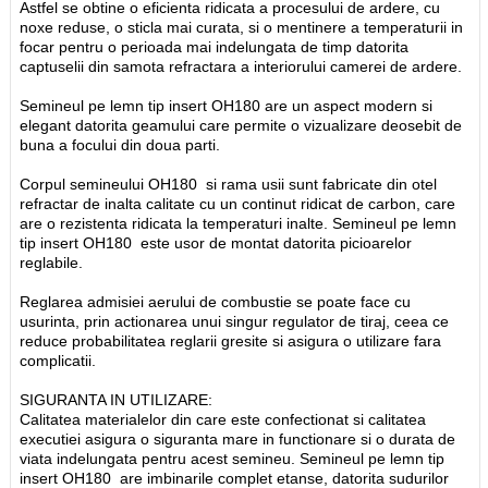
Astfel se obtine o eficienta ridicata a procesului de ardere, cu
noxe reduse, o sticla mai curata, si o mentinere a temperaturii in
focar pentru o perioada mai indelungata de timp datorita
captuselii din samota refractara a interiorului camerei de ardere.
Semineul pe lemn tip insert OH180 are un aspect modern si
elegant datorita geamului care permite o vizualizare deosebit de
buna a focului din doua parti.
Corpul semineului OH180 si rama usii sunt fabricate din otel
refractar de inalta calitate cu un continut ridicat de carbon, care
are o rezistenta ridicata la temperaturi inalte. Semineul pe lemn
tip insert OH180 este usor de montat datorita picioarelor
reglabile.
Reglarea admisiei aerului de combustie se poate face cu
usurinta, prin actionarea unui singur regulator de tiraj, ceea ce
reduce probabilitatea reglarii gresite si asigura o utilizare fara
complicatii.
SIGURANTA IN UTILIZARE:
Calitatea materialelor din care este confectionat si calitatea
executiei asigura o siguranta mare in functionare si o durata de
viata indelungata pentru acest semineu. Semineul pe lemn tip
insert OH180 are imbinarile complet etanse, datorita sudurilor