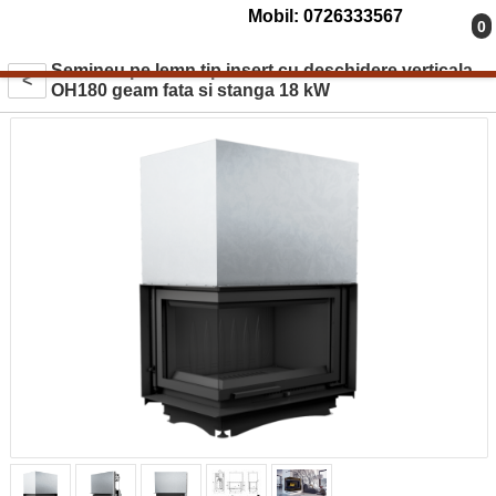
Mobil: 0726333567
0
Semineu pe lemn tip insert cu deschidere verticala
<
OH180 geam fata si stanga 18 kW