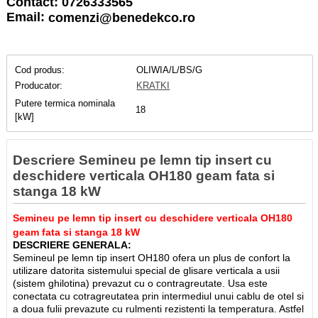
Contact: 0726333565
Email:
comenzi@benedekco.ro
Cod produs:
OLIWIA/L/BS/G
Producator:
KRATKI
Putere termica nominala
18
[kW]
Descriere Semineu pe lemn tip insert cu
deschidere verticala OH180 geam fata si
stanga 18 kW
Semineu pe lemn tip insert cu deschidere verticala OH180
geam fata si stanga 18 kW
DESCRIERE GENERALA:
Semineul pe lemn tip insert OH180 ofera un plus de confort la
utilizare datorita sistemului special de glisare verticala a usii
(sistem ghilotina) prevazut cu o contragreutate. Usa este
conectata cu cotragreutatea prin intermediul unui cablu de otel si
a doua fulii prevazute cu rulmenti rezistenti la temperatura. Astfel